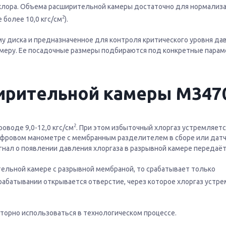
 хлора. Объема расширительной камеры достаточно для нормализ
2
 более 10,0 кгс/см
).
у диска и предназначенное для контроля критического уровня да
меру. Ее посадочные размеры подбираются под конкретные парам
ирительной камеры М347
2
воде 9,0-12,0 кгс/см
. При этом избыточный хлоргаз устремляетс
цифровом манометре с мембранным разделителем в сборе или дат
нал о появлении давления хлоргаза в разрывной камере передаёт
ельной камере с разрывной мембраной, то срабатывает только
 срабатывании открывается отверстие, через которое хлоргаз устр
орно использоваться в технологическом процессе.