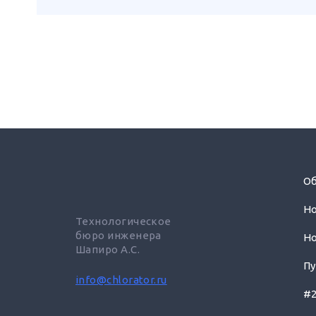
Об
Н
Технологическое
бюро инженера
Н
Шапиро А.С.
П
info@chlorator.ru
#2