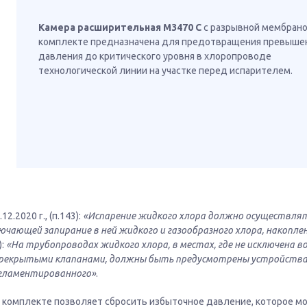
Камера расширительная М3470 С
с разрывной мембрано
комплекте предназначена для предотвращения превыше
давления до критического уровня в хлоропроводе
технологической линии на участке перед испарителем.
.2020 г., (п.143):
«Испарение жидкого хлора должно осуществлят
чающей запирание в ней жидкого и газообразного хлора, накопле
):
«На трубопроводах жидкого хлора, в местах, где не исключена 
перекрытыми клапанами, должны быть предусмотрены устройства
гламентированного»
.
 комплекте позволяет сбросить избыточное давление, которое м