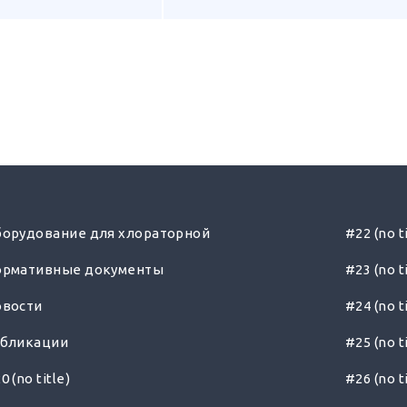
орудование для хлораторной
#22 (no t
ормативные документы
#23 (no t
овости
#24 (no t
убликации
#25 (no t
0 (no title)
#26 (no t