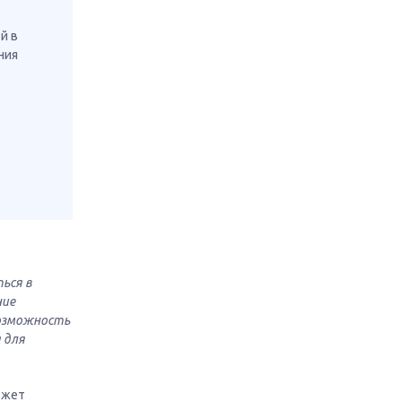
й в
ния
ься в
ние
возможность
 для
ожет