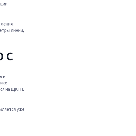
ации
вления.
етры линии,
0 С
я в
чике
ся на ЩКТП.
емляется уже