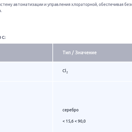
истему автоматизации и управления хлораторной, обеспечивая бе
.
 С:
Тип / Значение
Cl
2
серебро
< 15,6 < 90,0