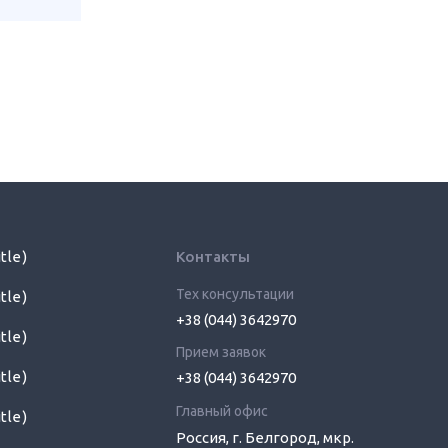
itle)
Контакты
Тех консультации
itle)
+38 (044) 3642970
itle)
Прием заявок
itle)
+38 (044) 3642970
Главный офис
itle)
Россия, г. Белгород, мкр.