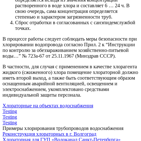
растворенного в воде хлора и составляет 6 … 24 ч. В
свою очередь, сама концентрация определяется
степенью и характером загрязненности труб.
Сброс отработки в согласованных с санэпидемслужбой
точках.
В процессе работы следует соблюдать меры безопасности при
хлорировании водопровода согласно Прил. 2 к “Инструкции
по контролю за обеззараживанием хозяйственно-питьевой
воды…” № 723а-67 от 25.11.1967 (Минздрав СССР).
В частности, для случая с применением в качестве хлорагента
жидкого (сжиженного) хлора помещение хлораторной должно
иметь второй выход, а также быть соответствующим образом
оснащенным аварийной вентиляцией, освещением и
электроснабжением, укомплектовано средствами
индивидуальной защиты персонала.
Хлораторные на объектах водоснабжения
Testing
Testing
Testing
Примеры хлорирования трубопроводов водоснабжения
Реконструкция хлораторных в г. Волгоград
Хлораторная для ГУП «Водоканал Санкт-Петербурга»