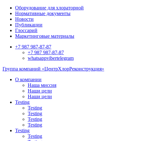
Оборудование для хлораторной
Нормативные документы
Новости
Публикации
Глоссарий
Маркетинговые материалы
+7 987 987-87-87
+7 987 987-87-87
whatsapp
viber
telegram
Группа компаний «ЦентрХлорРеконструкция»
О компании
Наша миссия
Наши цели
Наши цели
Testing
Testing
Testing
Testing
Testing
Testing
Testing