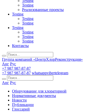
Testing
Testing
Реализованные проекты
Testing
Testing
Testing
Testing
Testing
Testing
Testing
Контакты
Группа компаний «ЦентрХлорРеконструкция»
Анг
Рус
+7 987 987-87-87
+7 987 987-87-87
whatsapp
viber
telegram
Анг
Рус
Оборудование для хлораторной
Нормативные документы
Новости
Публикации
Глоссарий