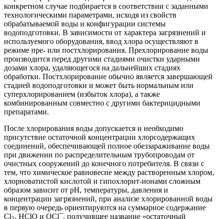
конкретном случае подбирается в соответствии с заданными
технологическими параметрами, исходя из свойств
обрабатываемой воды и конфигурации системы
водоподготовки. В зависимости от характера загрязнений и
используемого оборудования, ввод хлора осуществляют в
режиме пре- или постхлорирования. Прехлорирование воды
производится перед другими стадиями очистки ударными
дозами хлора, удаляющегося на дальнейших стадиях
обработки. Постхлорирование обычно является завершающей
стадией водоподготовки и может быть нормальным или
суперхлорированием (избыток хлора), а также
комбинированным совместно с другими бактерицидными
препаратами.
После хлорирования воды допускается и необходимо
присутствие остаточной концентрации хлорсодержащих
соединений, обеспечивающей полное обеззараживание воды
при движении по распределительным трубопроводам от
очистных сооружений до конечного потребителя. В связи с
тем, что химическое равновесие между растворенным хлором,
хлорноватистой кислотой и гипохлорит-ионами сложным
образом зависит от pH, температуры, давления и
концентрации загрязнений, при анализе хлорированной воды
в первую очередь ориентируются на суммарное содержание
Cl
, HClO и OCl¯, получившее название «остаточный