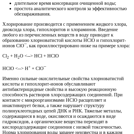
длительное время консервации очищенной воды;
простота аналитического контроля за эффективностью
обеззараживания.
Хлорирование производится с применением жидкого хлора,
диоксида хлора, гипохлоритов и хлораминов. Введение
любого из перечисленных веществ в воду приводит к
образованию хлорноватистой кислоты HClO и гипохлорит-
ионов ClO¯, как проиллюстрировано ниже на примере хлора:
Cl
+ H
O <--> HCl + HClO
2
2
+
HClO <--> H
+ ClO¯
Именно сильные окислительные свойства хлорноватистой
кислоты и гипохлорит-ионов обуславливают
антибактерицидные свойства и высокую реакционную
способность растворов хлорсодержащих соединений. При
контакте с микроорганизмами HClO расщепляет и
инактивирует белки, а также нарушает структуру
полинуклеотидных цепей ДНК и РНК. Тяжелые металлы,
содержащиеся в воде, окисляются и осаждаются в виде
гидроксидов, а органические вещества переходят в
кислородсодержащие соединения с низкой токсичностью.
Норма хлорирования воды заранее неизвестна и в каждом