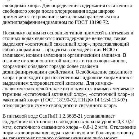
2
свободный хлор». Для определения содержания остаточного
свободного хлора после хлорирования воды широко
применяется титрование с метиловым оранжевым или
диэтилпарафенилендиамином по ГОСТ 18190-72.
Поскольку одним из основных типов примесей в питьевых и
сточных водах являются азотсодержащие вещества, также
выделяют «остаточный связанный хлор», представляющий
собой хлорамины – продукты взаимодействия HClO с
аммиаком, ионами аммония и органическими аминами. В
отличие от хлорноватистой кислоты и гипохлорит-ионов,
хлорамины обладают гораздо более слабыми
дезинфицирующими свойствами. Освобождение связанного
хлора происходит при постепенном гидролизе хлораминов с
выделением хлорноватистой кислоты. Для химико-
аналитических целей также используются взаимозаменяемые
термины «остаточный активный хлор», «остаточный хлор» и
«активный хлор» (ГОСТ 18190-72, ПНДФ 14.1:2:4.113-97)
относящиеся к сумме свободного и связанного хлора.
В питьевой воде СанПиН 1.2.3685-21 устанавливает
содержание остаточного свободного хлора на уровне 0,3–0,5
мг/л, остаточного связанного хлора – 0,8-1,2 мг/л. Отклонение
нормы хлорирования воды в меньшую или большую сторону
не гарантирует полного обеззараживания либо может