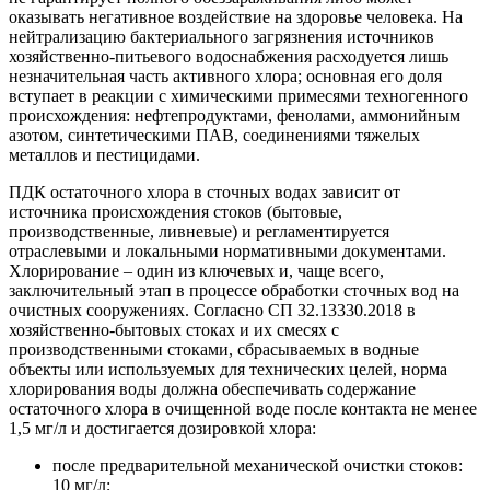
оказывать негативное воздействие на здоровье человека. На
нейтрализацию бактериального загрязнения источников
хозяйственно-питьевого водоснабжения расходуется лишь
незначительная часть активного хлора; основная его доля
вступает в реакции с химическими примесями техногенного
происхождения: нефтепродуктами, фенолами, аммонийным
азотом, синтетическими ПАВ, соединениями тяжелых
металлов и пестицидами.
ПДК остаточного хлора в сточных водах зависит от
источника происхождения стоков (бытовые,
производственные, ливневые) и регламентируется
отраслевыми и локальными нормативными документами.
Хлорирование – один из ключевых и, чаще всего,
заключительный этап в процессе обработки сточных вод на
очистных сооружениях. Согласно СП 32.13330.2018 в
хозяйственно-бытовых стоках и их смесях с
производственными стоками, сбрасываемых в водные
объекты или используемых для технических целей, норма
хлорирования воды должна обеспечивать содержание
остаточного хлора в очищенной воде после контакта не менее
1,5 мг/л и достигается дозировкой хлора:
после предварительной механической очистки стоков:
10 мг/л;